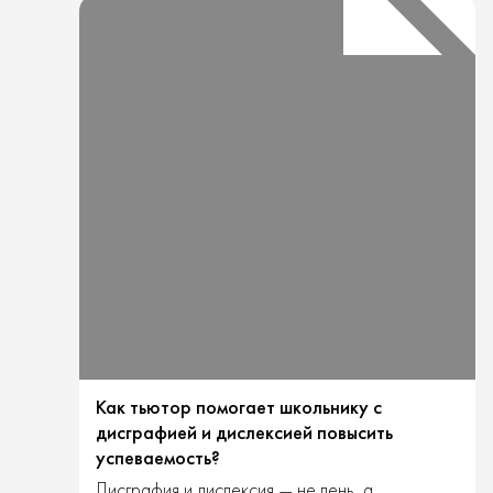
реальной
проблемы?
Как тьютор помогает школьнику с
дисграфией и дислексией повысить
успеваемость?
Дисграфия и дислексия — не лень, а