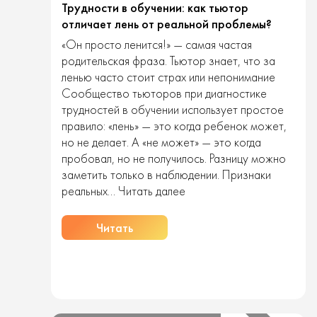
Трудности в обучении: как тьютор
отличает лень от реальной проблемы?
«Он просто ленится!» — самая частая
родительская фраза. Тьютор знает, что за
ленью часто стоит страх или непонимание
Сообщество тьюторов при диагностике
трудностей в обучении использует простое
правило: «лень» — это когда ребенок может,
но не делает. А «не может» — это когда
пробовал, но не получилось. Разницу можно
заметить только в наблюдении. Признаки
Трудности
реальных…
Читать далее
в
обучении:
Читать
как
тьютор
отличает
лень
от