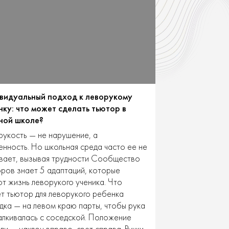
видуальный подход к леворукому
нку: что может сделать тьютор в
ной школе?
укость — не нарушение, а
нность. Но школьная среда часто ее не
вает, вызывая трудности Сообщество
ров знает 5 адаптаций, которые
т жизнь леворукого ученика. Что
т тьютор для леворукого ребенка
дка — на левом краю парты, чтобы рука
алкивалась с соседской. Положение
ди — наклон вправо, свет справа. Ручки