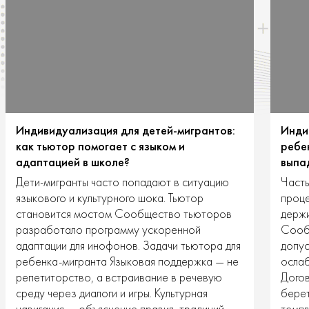
Индивидуализация для детей-мигрантов:
Инди
как тьютор помогает с языком и
ребе
адаптацией в школе?
выпа
Дети-мигранты часто попадают в ситуацию
Часты
языкового и культурного шока. Тьютор
проце
становится мостом Сообщество тьюторов
держи
разработало программу ускоренной
Сообщ
адаптации для инофонов. Задачи тьютора для
допус
ребенка-мигранта Языковая поддержка — не
ослаб
репетиторство, а встраивание в речевую
Догов
среду через диалоги и игры. Культурная
берет
навигация — объяснение правил, традиций,
темпл