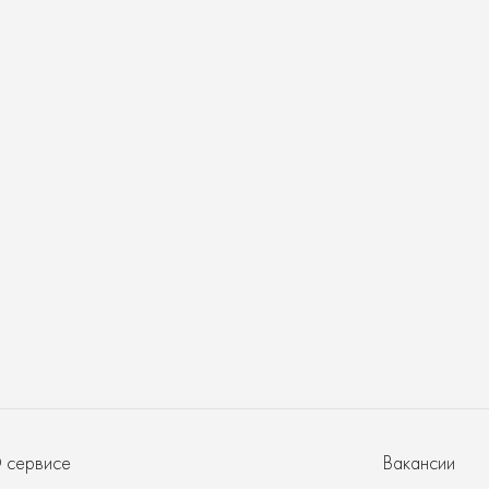
ает
разование
икам
 сервисе
Вакансии
сы?