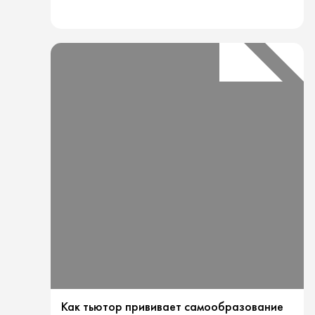
какого
возраста
тьютор
начинает
ее
развивать?
Как тьютор прививает самообразование