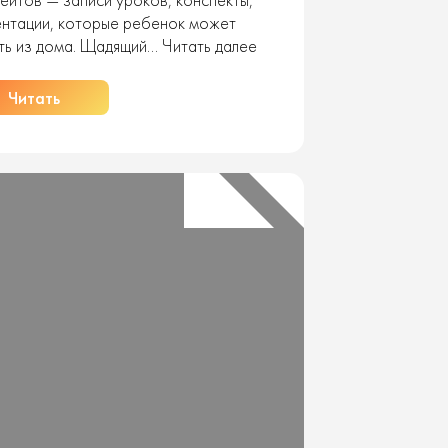
нтации, которые ребенок может
Индивидуализация
ть из дома. Щадящий…
Читать далее
для
часто
Читать
болеющего
ребенка:
как
тьютор
помогает
не
выпадать
из
учебы?