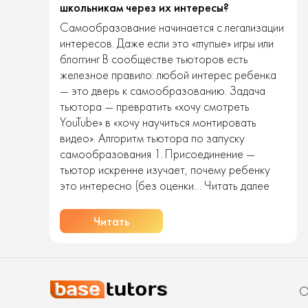
школьникам через их интересы?
Самообразование начинается с легализации
интересов. Даже если это «глупые» игры или
блоггинг В сообществе тьюторов есть
железное правило: любой интерес ребенка
— это дверь к самообразованию. Задача
тьютора — превратить «хочу смотреть
YouTube» в «хочу научиться монтировать
видео». Алгоритм тьютора по запуску
самообразования 1. Присоединение —
тьютор искренне изучает, почему ребенку
Как
это интересно (без оценки…
Читать далее
тьютор
привив
Читать
самооб
школьн
через
их
О
интере