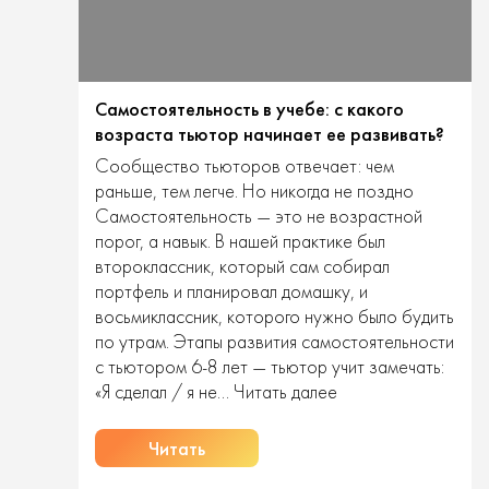
Самостоятельность в учебе: с какого
возраста тьютор начинает ее развивать?
Сообщество тьюторов отвечает: чем
раньше, тем легче. Но никогда не поздно
Самостоятельность — это не возрастной
порог, а навык. В нашей практике был
второклассник, который сам собирал
портфель и планировал домашку, и
восьмиклассник, которого нужно было будить
по утрам. Этапы развития самостоятельности
с тьютором 6-8 лет — тьютор учит замечать:
Самостоятельност
«Я сделал / я не…
Читать далее
в
учебе:
Читать
с