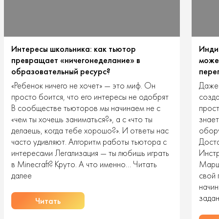
Интересы школьника: как тьютор
Инди
превращает «ничегонеделание» в
може
образовательный ресурс?
пере
«Ребенок ничего не хочет» — это миф. Он
Даже 
просто боится, что его интересы не одобрят
созда
В сообществе тьюторов мы начинаем не с
прос
«чем ты хочешь заниматься?», а с «что ты
знает
делаешь, когда тебе хорошо?». И ответы нас
обору
часто удивляют. Алгоритм работы тьютора с
Доста
интересами Легализация — ты любишь играть
Инстр
в Minecraft? Круто. А что именно…
Читать
Маршр
ь
Интересы
далее
свой 
школьника:
начин
как
зада
Читать
тьютор