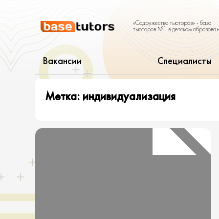
«Содружество тьюторов» - база
тьюторов №1 в детском образова
Вакансии
Специалисты
Метка:
индивидуализация