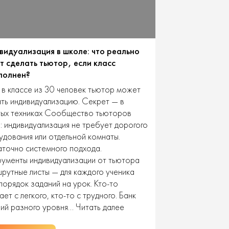
видуализация в школе: что реально
т сделать тьютор, если класс
полнен?
в классе из 30 человек тьютор может
ть индивидуализацию. Секрет — в
тых техниках Сообщество тьюторов
: индивидуализация не требует дорогого
дования или отдельной комнаты.
точно системного подхода.
ументы индивидуализации от тьютора
утные листы — для каждого ученика
порядок заданий на урок. Кто-то
ает с легкого, кто-то с трудного. Банк
Индивидуализация
ний разного уровня…
Читать далее
в