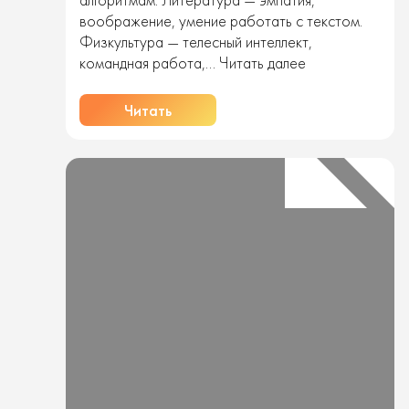
воображение, умение работать с текстом.
Физкультура — телесный интеллект,
Как
командная работа,…
Читать далее
тьютор
помогает
Читать
школьнику
обнаружить
скрытые
способности
через
обычные
школьные
предметы?