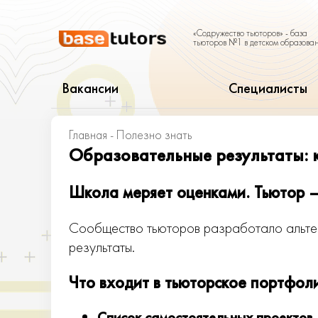
«Содружество тьюторов» - база
тьюторов №1 в детском образова
Вакансии
Специалисты
Главная
-
Полезно знать
Образовательные результаты: к
Школа меряет оценками. Тьютор —
Сообщество тьюторов разработало альтер
результаты.
Что входит в тьюторское портфол
Список самостоятельных проектов