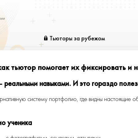
нии
Тьюторы за рубежом
ак тьютор помогает их фиксировать и н
 реальными навыками. И это гораздо полез
нативную систему портфолио, где видны настоящие о
ио ученика
— с фотографиями, ссылками, отзывами.