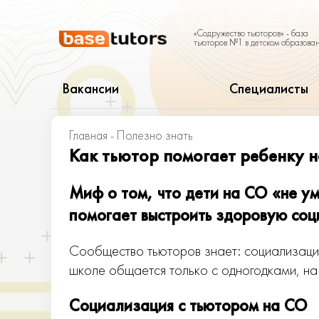
«Содружество тьюторов» - база
тьюторов №1 в детском образова
Вакансии
Специалисты
Главная
-
Полезно знать
Как тьютор помогает ребенку 
Миф о том, что дети на СО «не ум
помогает выстроить здоровую со
Сообщество тьюторов знает: социализация
школе общается только с одногодками, н
Социализация с тьютором на СО